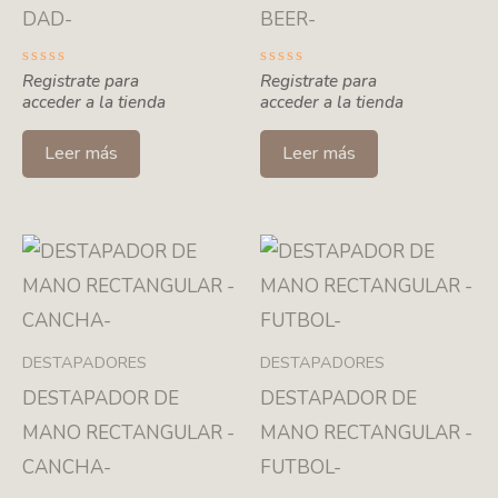
DAD-
BEER-
Valorado
Registrate para
Valorado
Registrate para
con
con
acceder a la tienda
acceder a la tienda
0
0
de
de
5
5
Leer más
Leer más
DESTAPADORES
DESTAPADORES
DESTAPADOR DE
DESTAPADOR DE
MANO RECTANGULAR -
MANO RECTANGULAR -
CANCHA-
FUTBOL-