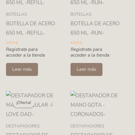
BOTELLAS
BOTELLAS
BOTELLA DE ACERO
BOTELLA DE ACERO
650 ML -REFILL-
650 ML -RUN-
Valorado
Registrate para
Valorado
Registrate para
con
con
acceder a la tienda
acceder a la tienda
0
0
de
de
5
5
Leer más
Leer más
¡Oferta!
DESTAPADORES
DESTAPADORES