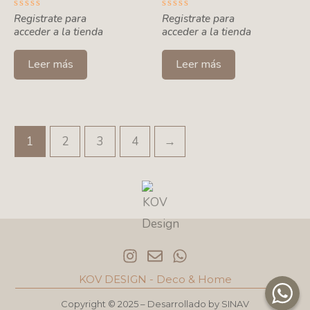
Valorado
Registrate para
Valorado
Registrate para
con
con
acceder a la tienda
acceder a la tienda
0
0
de
de
5
5
Leer más
Leer más
1
2
3
4
→
I
E
W
n
n
h
s
v
a
KOV DESIGN - Deco & Home
t
e
t
a
l
s
Copyright © 2025 – Desarrollado by
SINAV