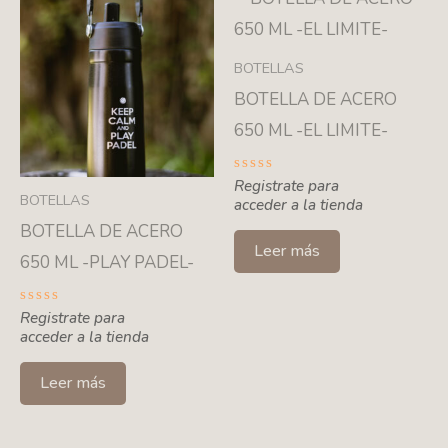
BOTELLAS
BOTELLA DE ACERO
650 ML -EL LIMITE-
Valorado
Registrate para
con
BOTELLAS
acceder a la tienda
0
de
BOTELLA DE ACERO
5
Leer más
650 ML -PLAY PADEL-
Valorado
Registrate para
con
acceder a la tienda
0
de
5
Leer más