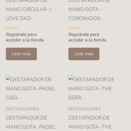
DESTAPADOR DE
DESTAPADOR DE
MANO CIRCULAR -I
MANO GOTA -
LOVE DAD-
CORONADOS-
Valorado
Registrate para
Valorado
Registrate para
con
con
acceder a la tienda
acceder a la tienda
0
0
de
de
5
5
Leer más
Leer más
DESTAPADORES
DESTAPADORES
DESTAPADOR DE
DESTAPADOR DE
MANO GOTA -PADEL
MANO GOTA -THE