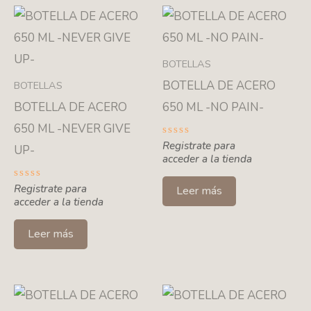
BOTELLAS
BOTELLA DE ACERO
BOTELLAS
BOTELLA DE ACERO
650 ML -NO PAIN-
650 ML -NEVER GIVE
Valorado
Registrate para
UP-
con
acceder a la tienda
0
de
5
Valorado
Registrate para
Leer más
con
acceder a la tienda
0
de
5
Leer más