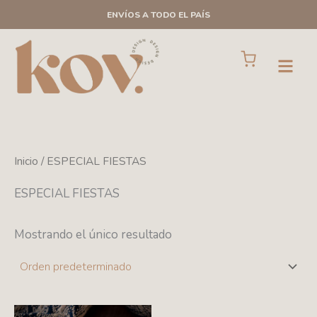
Ir
ENVÍOS A TODO EL PAÍS
al
contenido
Cart
Open
Inicio
/ ESPECIAL FIESTAS
ESPECIAL FIESTAS
Mostrando el único resultado