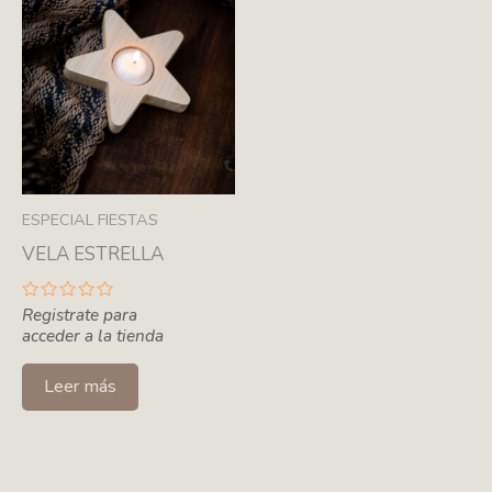
ESPECIAL FIESTAS
VELA ESTRELLA
Valorado
Registrate para
con
acceder a la tienda
0
de
5
Leer más