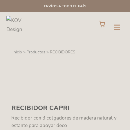
Ir
ENVÍOS A TODO EL PAÍS
al
contenido
Cart
Open
Inicio > Productos >
RECIBIDORES
RECIBIDOR CAPRI
Recibidor con 3 colgadores de madera natural y
estante para apoyar deco