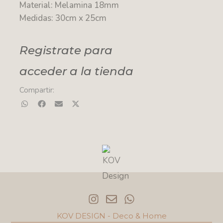
Material: Melamina 18mm
Medidas: 30cm x 25cm
Registrate para
acceder a la tienda
Compartir:
I
E
W
n
n
h
s
v
a
KOV DESIGN - Deco & Home
t
e
t