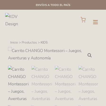
Ir
ENVÍOS A TODO EL PAÍS
al
contenido
Cart
Open
Inicio > Productos >
KIDS