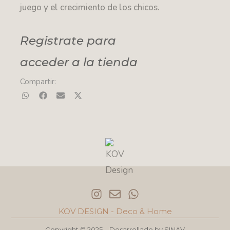
juego y el crecimiento de los chicos.
Registrate para
acceder a la tienda
Compartir:
I
E
W
n
n
h
s
v
a
KOV DESIGN - Deco & Home
t
e
t
a
l
s
Copyright © 2025 – Desarrollado by
SINAV