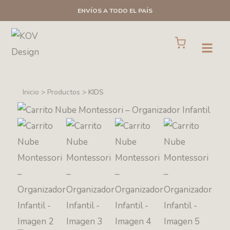
Ir
ENVÍOS A TODO EL PAÍS
al
contenido
Cart
Open
Inicio > Productos >
KIDS