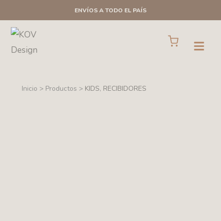
Ir
ENVÍOS A TODO EL PAÍS
al
contenido
Cart
Open
Inicio > Productos >
KIDS
,
RECIBIDORES