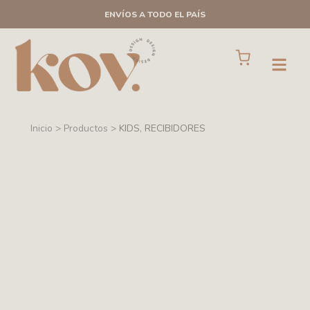
Ir
ENVÍOS A TODO EL PAÍS
al
contenido
Cart
Open
Inicio > Productos >
KIDS
,
RECIBIDORES