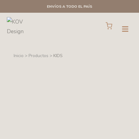
Ir
ENVÍOS A TODO EL PAÍS
al
contenido
Cart
Open
Inicio > Productos >
KIDS