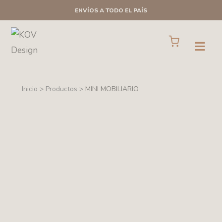
Ir
ENVÍOS A TODO EL PAÍS
al
contenido
Cart
Open
Inicio > Productos >
MINI MOBILIARIO