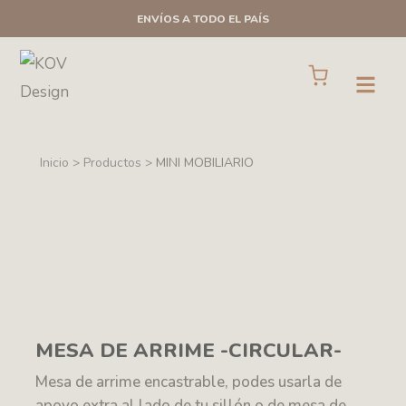
Ir
ENVÍOS A TODO EL PAÍS
al
contenido
Cart
Open
Inicio > Productos >
MINI MOBILIARIO
MESA DE ARRIME -CIRCULAR-
Mesa de arrime encastrable, podes usarla de
apoyo extra al lado de tu sillón o de mesa de