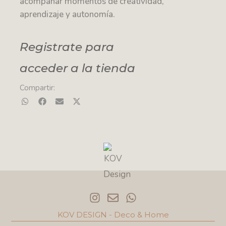
acompañar momentos de creatividad,
aprendizaje y autonomía.
Registrate para
acceder a la tienda
Compartir:
I
E
W
n
n
h
s
v
a
KOV DESIGN - Deco & Home
t
e
t