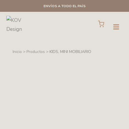
Ir
ENVÍOS A TODO EL PAÍS
al
contenido
Cart
Open
Inicio > Productos >
KIDS
,
MINI MOBILIARIO