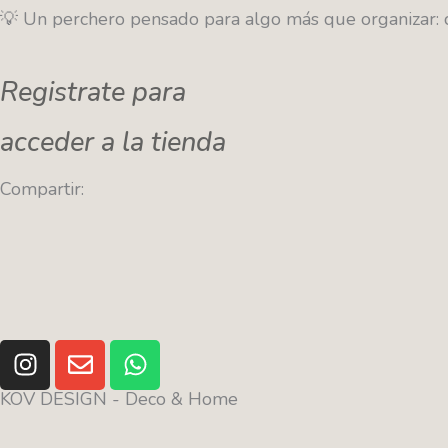
💡 Un perchero pensado para algo más que organizar: cr
Registrate para
acceder a la tienda
Compartir:
I
E
W
n
n
h
s
v
a
KOV DESIGN - Deco & Home
t
e
t