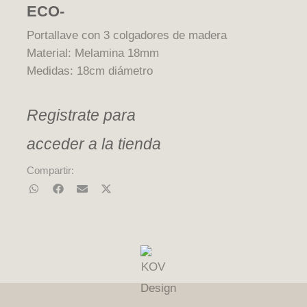
ECO-
Portallave con 3 colgadores de madera
Material: Melamina 18mm
Medidas: 18cm diámetro
Registrate para
acceder a la tienda
Compartir:
I
E
W