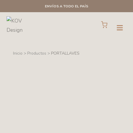
Ir
ENVÍOS A TODO EL PAÍS
al
contenido
Cart
Open
Inicio > Productos >
PORTALLAVES