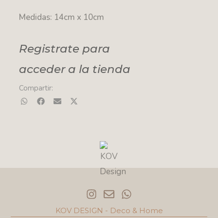
Medidas: 14cm x 10cm
Registrate para
acceder a la tienda
Compartir:
I
E
W
n
n
h
s
v
a
KOV DESIGN - Deco & Home
t
e
t