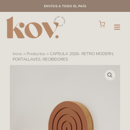
Ir
ENVÍOS A TODO EL PAÍS
al
contenido
Cart
Open
Inicio > Productos >
CAPSULA 2026- RETRO MODERN
,
PORTALLAVES
,
RECIBIDORES