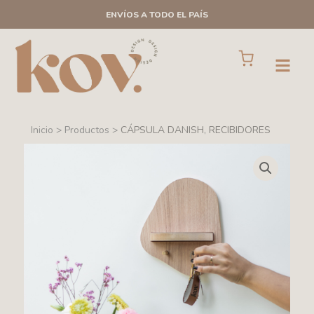
Ir
ENVÍOS A TODO EL PAÍS
al
contenido
Cart
Open
Inicio > Productos >
CÁPSULA DANISH
,
RECIBIDORES