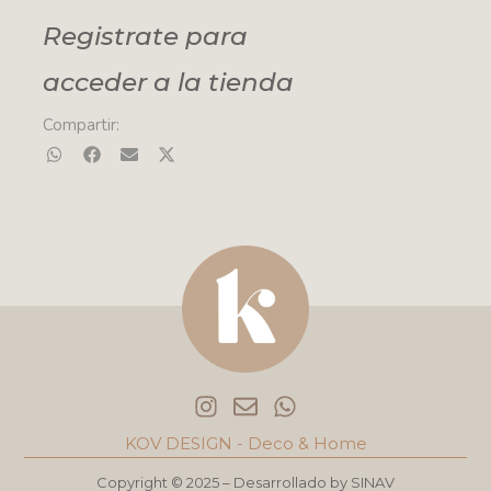
Registrate para
acceder a la tienda
Compartir:
I
E
W
n
n
h
s
v
a
KOV DESIGN - Deco & Home
t
e
t
a
l
s
Copyright © 2025 – Desarrollado by
SINAV