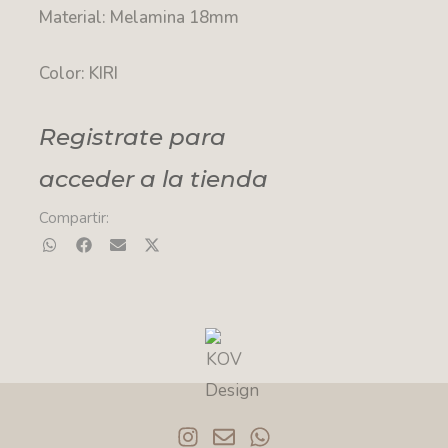
Material: Melamina 18mm
Color: KIRI
Registrate para
acceder a la tienda
Compartir:
I
E
W
n
n
h