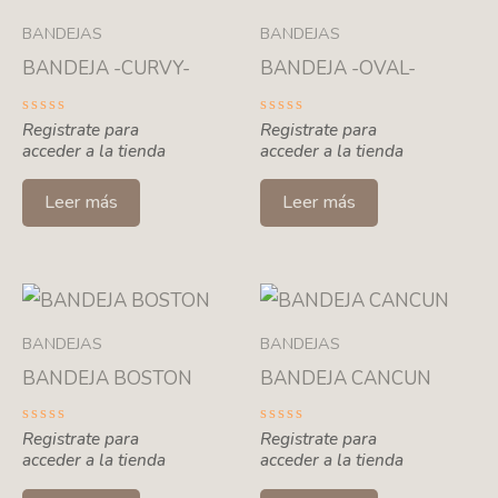
BANDEJAS
BANDEJAS
BANDEJA -CURVY-
BANDEJA -OVAL-
Valorado
Registrate para
Valorado
Registrate para
con
con
acceder a la tienda
acceder a la tienda
0
0
de
de
5
5
Leer más
Leer más
BANDEJAS
BANDEJAS
BANDEJA BOSTON
BANDEJA CANCUN
Valorado
Registrate para
Valorado
Registrate para
con
con
acceder a la tienda
acceder a la tienda
0
0
de
de