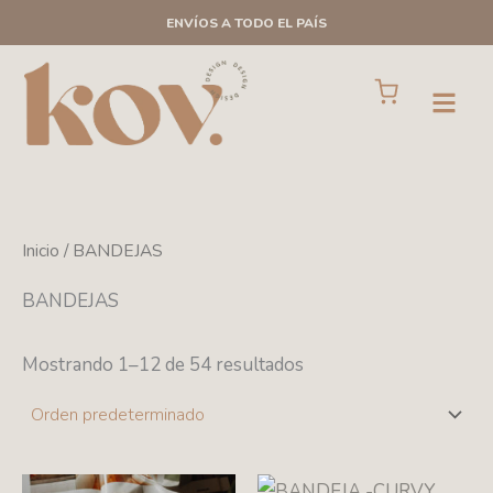
Ir
ENVÍOS A TODO EL PAÍS
al
contenido
Cart
Open
Inicio
/ BANDEJAS
BANDEJAS
Mostrando 1–12 de 54 resultados