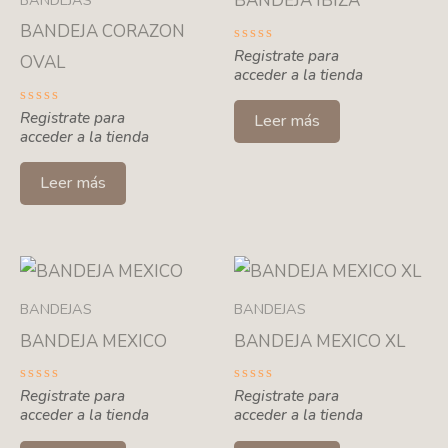
BANDEJA IBIZA
BANDEJAS
BANDEJA CORAZON
Valorado
Registrate para
OVAL
con
acceder a la tienda
0
de
5
Valorado
Registrate para
Leer más
con
acceder a la tienda
0
de
5
Leer más
BANDEJAS
BANDEJAS
BANDEJA MEXICO
BANDEJA MEXICO XL
Valorado
Registrate para
Valorado
Registrate para
con
con
acceder a la tienda
acceder a la tienda
0
0
de
de