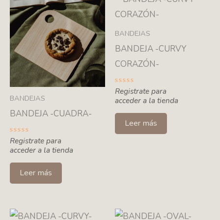
BANDEJAS
BANDEJA -CURVY
CORAZÓN-
Valorado
Registrate para
con
BANDEJAS
acceder a la tienda
0
de
BANDEJA -CUADRA-
5
Leer más
Valorado
Registrate para
con
acceder a la tienda
0
de
5
Leer más