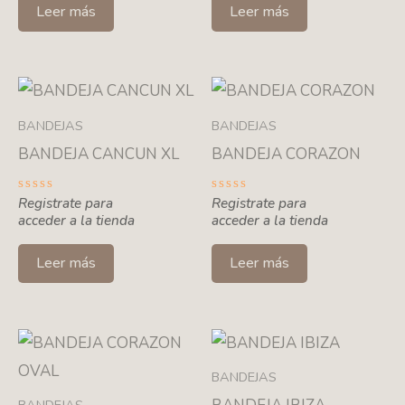
5
5
Leer más
Leer más
BANDEJAS
BANDEJAS
BANDEJA CANCUN XL
BANDEJA CORAZON
Valorado
Registrate para
Valorado
Registrate para
con
con
acceder a la tienda
acceder a la tienda
0
0
de
de
5
5
Leer más
Leer más
BANDEJAS