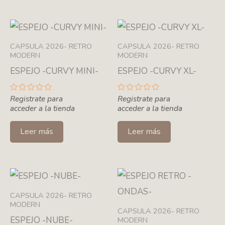
CAPSULA 2026- RETRO
CAPSULA 2026- RETRO
MODERN
MODERN
ESPEJO -CURVY MINI-
ESPEJO -CURVY XL-
Valorado
Registrate para
Valorado
Registrate para
con
con
acceder a la tienda
acceder a la tienda
0
0
de
de
5
5
Leer más
Leer más
CAPSULA 2026- RETRO
MODERN
CAPSULA 2026- RETRO
ESPEJO -NUBE-
MODERN