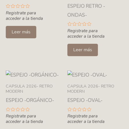
ESPEJO RETRO -
Valorado
Registrate para
ONDAS-
con
acceder a la tienda
0
de
5
Valorado
Registrate para
Leer más
con
acceder a la tienda
0
de
5
Leer más
CAPSULA 2026- RETRO
CAPSULA 2026- RETRO
MODERN
MODERN
ESPEJO -ORGÁNICO-
ESPEJO -OVAL-
Valorado
Registrate para
Valorado
Registrate para
con
con
acceder a la tienda
acceder a la tienda
0
0
de
de