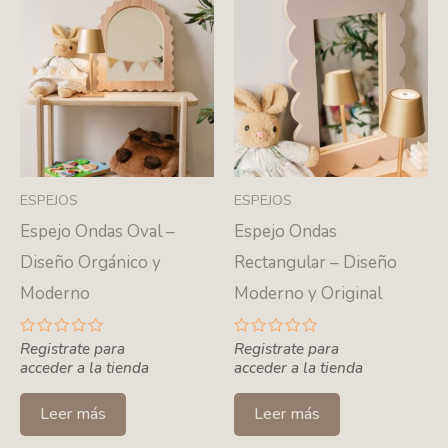
ESPEJOS
ESPEJOS
Espejo Ondas Oval –
Espejo Ondas
Diseño Orgánico y
Rectangular – Diseño
Moderno
Moderno y Original
Valorado
Registrate para
Valorado
Registrate para
con
con
acceder a la tienda
acceder a la tienda
0
0
de
de
5
5
Leer más
Leer más