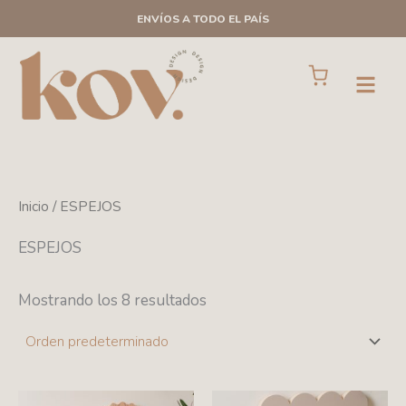
Ir
ENVÍOS A TODO EL PAÍS
al
contenido
Cart
Open
Inicio
/ ESPEJOS
ESPEJOS
Mostrando los 8 resultados