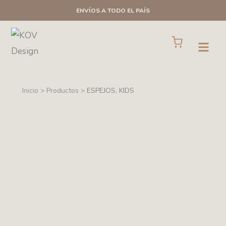
Ir
ENVÍOS A TODO EL PAÍS
al
contenido
Cart
Open
Inicio > Productos >
ESPEJOS
,
KIDS