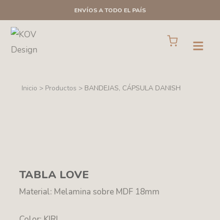
Ir
ENVÍOS A TODO EL PAÍS
al
contenido
Cart
Open
Inicio > Productos >
BANDEJAS
,
CÁPSULA DANISH
TABLA LOVE
Material: Melamina sobre MDF 18mm
Color: KIRI