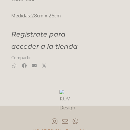
Medidas:28cm x 25cm
Registrate para
acceder a la tienda
Compartir:
I
E
W
n
n
h
s
v
a