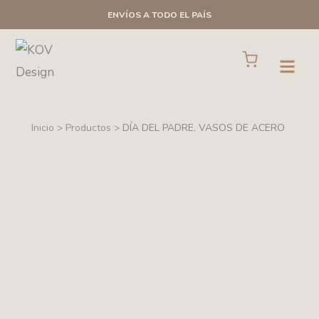
Ir
ENVÍOS A TODO EL PAÍS
al
contenido
Cart
Open
Inicio > Productos >
DÍA DEL PADRE
,
VASOS DE ACERO