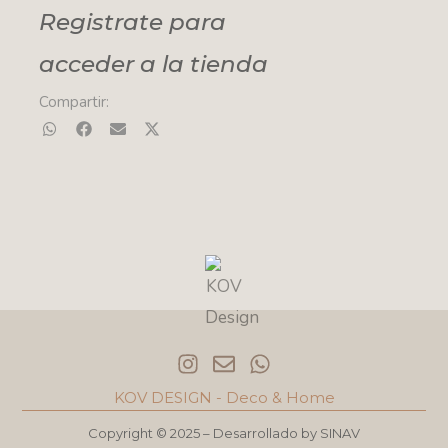
Registrate para
acceder a la tienda
Compartir:
I
E
W
n
n
h
s
v
a
KOV DESIGN - Deco & Home
t
e
t
a
l
s
Copyright © 2025 – Desarrollado by
SINAV