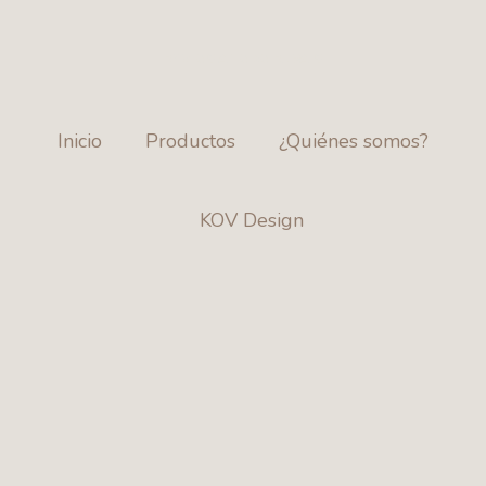
ENVÍOS A TODO EL PAÍS
Inicio
Productos
¿Quiénes somos?