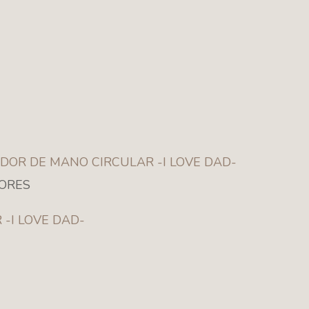
ORES
-I LOVE DAD-