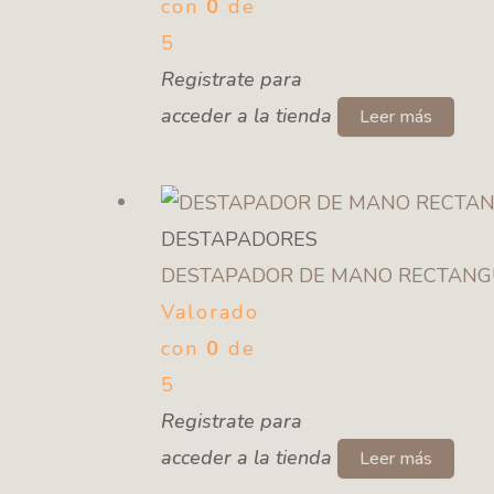
con
0
de
5
Registrate para
acceder a la tienda
Leer más
DESTAPADORES
DESTAPADOR DE MANO RECTANG
Valorado
con
0
de
5
Registrate para
acceder a la tienda
Leer más