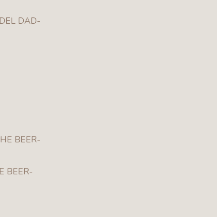
DEL DAD-
E BEER-