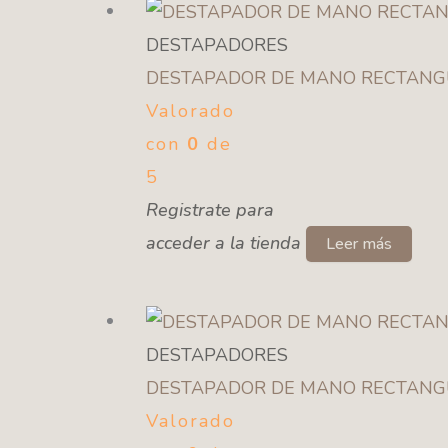
DESTAPADORES
DESTAPADOR DE MANO RECTANG
Valorado
con
0
de
5
Registrate para
acceder a la tienda
Leer más
DESTAPADORES
DESTAPADOR DE MANO RECTANGU
Valorado