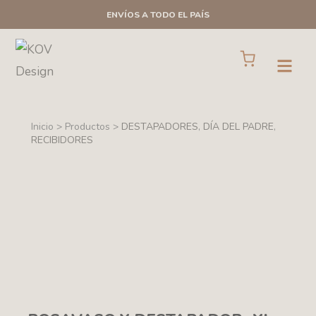
Ir
ENVÍOS A TODO EL PAÍS
al
contenido
Cart
Open
Inicio > Productos >
DESTAPADORES
,
DÍA DEL PADRE
,
RECIBIDORES